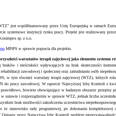
WTZ” jest współfinansowany przez Unię Europejską w ramach Euro
parcie systemowe instytucji rynku pracy. Projekt jest realizowany pr
Konimpex sp. z o.o.
smo
MPiPS w sprawie popracia dla projektu.
 przyszłości warsztatów terapii zajęciowej jako elementu systemu r
g braków i nieścisłości wpływających na brak skuteczności instrum
rehabilitacji
zawodowej i społecznej oraz zatrudnianiu osób niepełno
ON, w tym również warsztaty terapii zajęciowej (WTZ), których rola
N do pracy zawodowej. W raporcie Najwyższej Izby Kontroli z kwie
prawidłowo, bowiem obowiązujące w badanym obszarze przepisy pra
 w ustawie i rozporządzeniu w sprawie WTZ,
jednak liczba uczestnik
szystkim brak możliwości zakończenia uczestnictwa niepełnosprawneg
o że stanowisko rady programowej, po dokonaniu kompleksowej oce
.” Opisany przez Najwyższą Izbę Kontroli problem nieprzystawalności