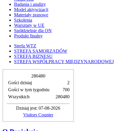
Badania i analizy
Model aktywizacji
Materiały prasowe
Szkolenia
Warsztaty w UE
Spółdzielnie dla ON
Produkt finalny
Strefa WTZ
STREFA SAMORZĄDÓW
STREFA BIZNESU
STREFA WSPÓŁPRACY MIĘDZYNARODOWEJ
2
8
0
4
8
0
Gości dzisiaj
2
Gości w tym tygodniu
700
Wszystkich
280480
Dzisiaj jest: 07-08-2026
Visitors Counter