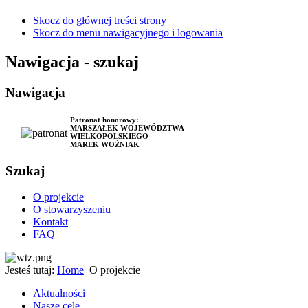
Skocz do głównej treści strony
Skocz do menu nawigacyjnego i logowania
Nawigacja - szukaj
Nawigacja
Patronat honorowy:
MARSZAŁEK WOJEWÓDZTWA
WIELKOPOLSKIEGO
MAREK WOŹNIAK
Szukaj
O projekcie
O stowarzyszeniu
Kontakt
FAQ
Jesteś tutaj:
Home
O projekcie
Aktualności
Nasze cele