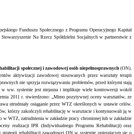
pejskiego Funduszu Społecznego z Programu Operacyjnego Kapitał
zez Stowarzyszenie Na Rzecz Spółdzielni Socjalnych w partnerstwie z
ehabilitacji społecznej i zawodowej osób niepełnosprawnych
(ON).
entów aktywizacji zawodowej stosowanych przez warsztaty terapii
sprawnych nie sprzyja rozwiązywaniu problemów, przed którymi stają
 w ww. systemie jest niejasna i implikuje wiele kontrowersji wokół
tnia 2011 r. stwierdzono: „Mimo pozytywnej oceny warsztatów, ze
wa utrudniały osiąganie przez WTZ określonych w ustawie celów.
ów, którzy zakończyli rehabilitację w warsztacie i kontynuowali ją w
o w WTZ, zatrudnienia w zakładzie pracy chronionej lub w zakładzie
ny realizacji IPR (Indywidualnego Programu Rehabilitacji) oraz
 strategii rehabilitacji zawodowej ON w systemie opierającym się o