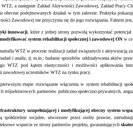
,
WTZ, a następnie Zakład Aktywności Zawodowej, Zakład Pracy Chro
la obecnie podejmowanych działań w tym zakresie. Praktyka pokazuj
ści Zawodowej nie przyczynia się do jego rozwiązania. Faktem jest
yki innowacji
, które z jednej strony pozwolą wykorzystać potencja
zmodyfikować system rehabilitacji społecznej i zawodowej ON
w cel
e natrafia WTZ w procesie realizacji zadań związanych z aktywizacj
adań i analiz, tj. m.in.: badanie sposobów oddziaływania aktów praw
jnego WTZ pod kątem elastyczności i możliwości aplikowania in
cji zawodowej uczestników WTZ na rynku pracy.
ierwszym etapie rozwiązanie włączenia w system rehabilitacji spo
 trójsektorowych partnerstw publiczno-społeczno-prywatnych, angaż
infrastruktury uzupełniającej i modyfikującej obecny system ws
ą spółdzielnie socjalne, utworzone przez osoby prawne, zatrudniaj
eksowe wsparcie ze strony partnerów projektu, gwarantujących
skute