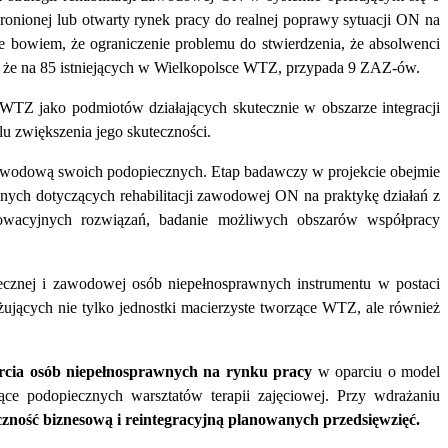
nionej lub otwarty rynek pracy do realnej poprawy sytuacji ON na
e bowiem, że ograniczenie problemu do stwierdzenia, że absolwenci
, że na 85 istniejących w Wielkopolsce WTZ, przypada 9 ZAZ-ów.
ł WTZ jako podmiotów działających skutecznie w obszarze integracji
u zwiększenia jego skuteczności.
ą zawodową swoich podopiecznych. Etap badawczy w projekcie obejmie
nych dotyczących rehabilitacji zawodowej ON na praktykę działań z
nowacyjnych rozwiązań,
badanie możliwych obszarów współpracy
łecznej i zawodowej osób niepełnosprawnych instrumentu w postaci
ujących nie tylko jednostki macierzyste tworzące WTZ, ale również
parcia osób niepełnosprawnych na rynku pracy
w oparciu o model
ące podopiecznych warsztatów terapii zajęciowej. Przy wdrażaniu
czność biznesową i reintegracyjną planowanych przedsięwzięć.